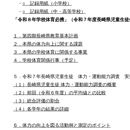
・
○ 記録用紙（小学校）
・
○ 記録用紙（中・高等学校）
「令和８年学校体育必携」（令和７年度長崎県児童生徒
１．第四期長崎県教育基本計画
２．本県の体力向上に関する課題
３．本県の学校体育に関係する事業
４．学校体育関係行事（予定）
５．令和７年長崎県児童生徒 体力・運動能力調査 実
（１）長崎県児童生徒 体力・運動能力調査の概要
（２）前回（令和６年度）の平均値との比較
（３）総合評価の割合
（４）各学年の結果の詳細
６．体力の向上を図る活動例と測定のポイント