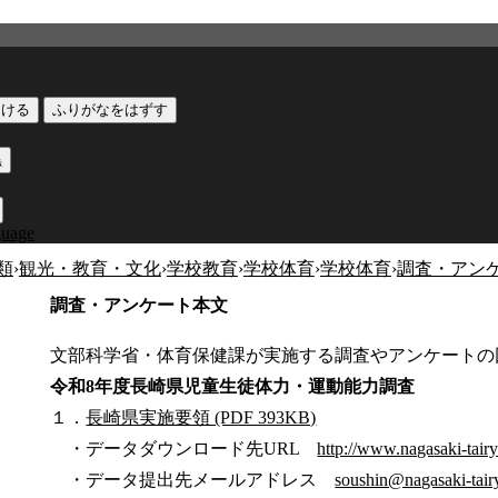
つける
ふりがなをはずす
黒
guage
類
›
観光・教育・文化
›
学校教育
›
学校体育
›
学校体育
›
調査・アン
調査・アンケート本文
文部科学省・体育保健課が実施する調査やアンケートの
令和8年度長崎県児童生徒体力・運動能力調査
１．
長崎県実施要領 (PDF 393KB)
・データダウンロード先URL
http://www.nagasaki-tair
・データ提出先メールアドレス
soushin@nagasaki-tai