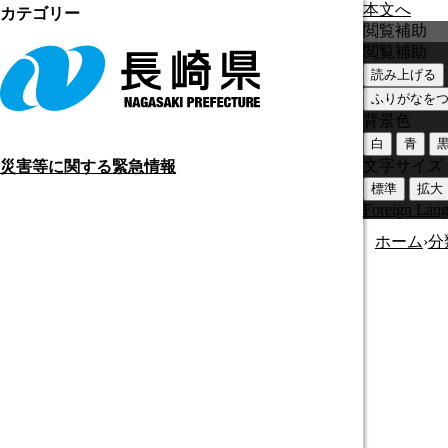
本文へ
カテゴリー
閲覧補助
閲覧補助
読み上げる
ふりがなを
背景色
白
青
文字サイズ
災害等に関する緊急情報
標準
拡大
Foreign Lan
ホーム
›
分