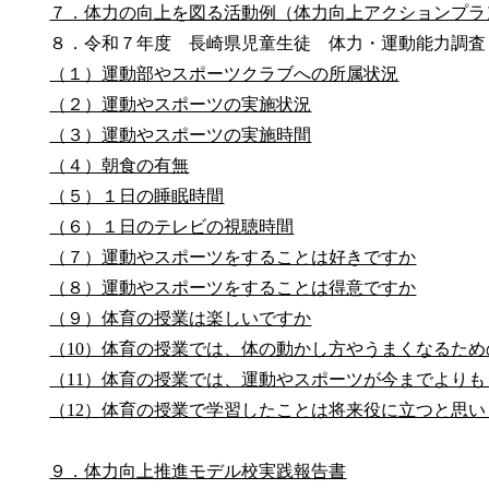
７．体力の向上を図る活動例（体力向上アクションプラ
８．令和７年度 長崎県児童生徒 体力・運動能力調査
（１）運動部やスポーツクラブへの所属状況
（２）運動やスポーツの実施状況
（３）運動やスポーツの実施時間
（４）朝食の有無
（５）１日の睡眠時間
（６）１日のテレビの視聴時間
（７）運動やスポーツをすることは好きですか
（８）運動やスポーツをすることは得意ですか
（９）体育の授業は楽しいですか
（10）体育の授業では、体の動かし方やうまくなるた
（11）体育の授業では、運動やスポーツが今までより
（12）体育の授業で学習したことは将来役に立つと思い
９．体力向上推進モデル校実践報告書