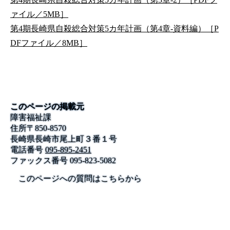
ァイル／5MB］
第4期長崎県自殺総合対策5カ年計画（第4章-資料編）［P
DFファイル／8MB］
このページの掲載元
障害福祉課
住所
〒
850-8570
長崎県長崎市尾上町３番１号
電話番号
095-895-2451
ファックス番号
095-823-5082
このページへの質問はこちらから
公式SNS
このサイトについて
県庁案内
アンケート