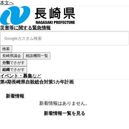
本文へ
災害等に関する緊急情報
長崎県議会
相談機関一覧
分類
でさがす
組織
でさがす
イベント・募集
など
第4期長崎県自殺総合対策5カ年計画
新着情報
新着情報はありません。
新着情報一覧を見る