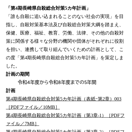
「第4期長崎県自殺総合対策5カ年計画」
「誰も自殺に追い込まれることのない社会の実現」を目
指し、自殺対策基本法及び自殺総合対策大綱を踏まえ、
保健、医療、福祉、教育、労働、法律、その他の自殺対
策に関係する様々な分野の機関や団体がそれぞれに役割
を担い、連携して取り組んでいくための計画として、こ
の度「第4期長崎県自殺総合対策5カ年計画」を策定しま
した。
計画の期間
令和4年度から令和8年度までの5年間
計画
第4期長崎県自殺総合対策5カ年計画（表紙ｰ第2章）003
［PDFファイル／10MB］
第4期長崎県自殺総合対策5カ年計画（第3章-1）［PDFフ
ァイル／7MB］
第4期長崎県自殺総合対策5カ年計画（第3章-2）［PDFフ